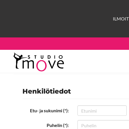
ILMOI
Henkilötiedot
Etu- ja sukunimi (*):
Puhelin (*):