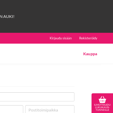
 AUKI!
Kirjaudu sisään
Rekisteröidy
Kauppa
ILMOTTAUDU
LUKUKAUSI-
TUNNEILLE