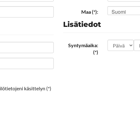
Suomi
Maa (*):
Lisätiedot
Syntymäaika:
(*)
ötietojeni käsittelyn (*)