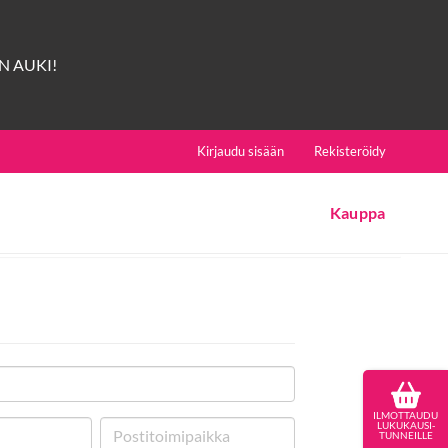
 AUKI!
Kirjaudu sisään
Rekisteröidy
Kauppa
ILMOTTAUDU
LUKUKAUSI-
TUNNEILLE