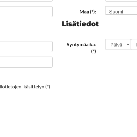
Suomi
Maa (*):
Lisätiedot
Syntymäaika:
(*)
ötietojeni käsittelyn (*)