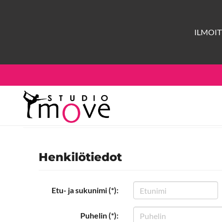
ILMOI
Henkilötiedot
Etu- ja sukunimi (*):
Puhelin (*):