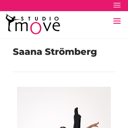
Navig
Navig
Saana Strömberg