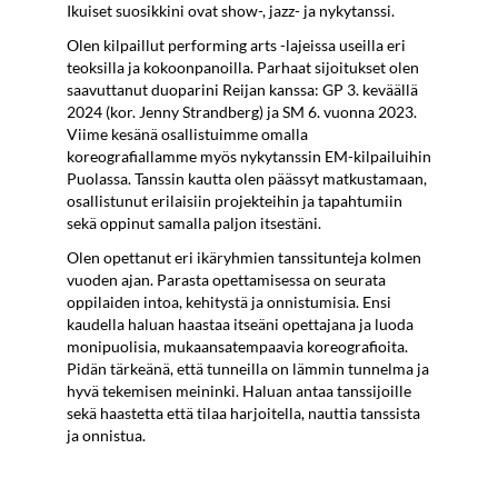
Ikuiset suosikkini ovat show-, jazz- ja nykytanssi.
Olen kilpaillut performing arts -lajeissa useilla eri
teoksilla ja kokoonpanoilla. Parhaat sijoitukset olen
saavuttanut duoparini Reijan kanssa: GP 3. keväällä
2024 (kor. Jenny Strandberg) ja SM 6. vuonna 2023.
Viime kesänä osallistuimme omalla
koreografiallamme myös nykytanssin EM-kilpailuihin
Puolassa. Tanssin kautta olen päässyt matkustamaan,
osallistunut erilaisiin projekteihin ja tapahtumiin
sekä oppinut samalla paljon itsestäni.
Olen opettanut eri ikäryhmien tanssitunteja kolmen
vuoden ajan. Parasta opettamisessa on seurata
oppilaiden intoa, kehitystä ja onnistumisia. Ensi
kaudella haluan haastaa itseäni opettajana ja luoda
monipuolisia, mukaansatempaavia koreografioita.
Pidän tärkeänä, että tunneilla on lämmin tunnelma ja
hyvä tekemisen meininki. Haluan antaa tanssijoille
sekä haastetta että tilaa harjoitella, nauttia tanssista
ja onnistua.