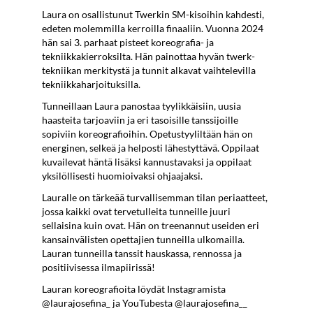
Laura on osallistunut Twerkin SM-kisoihin kahdesti,
edeten molemmilla kerroilla finaaliin. Vuonna 2024
hän sai 3. parhaat pisteet koreografia- ja
tekniikkakierroksilta. Hän painottaa hyvän twerk-
tekniikan merkitystä ja tunnit alkavat vaihtelevilla
tekniikkaharjoituksilla.
Tunneillaan Laura panostaa tyylikkäisiin, uusia
haasteita tarjoaviin ja eri tasoisille tanssijoille
sopiviin koreografioihin. Opetustyyliltään hän on
energinen, selkeä ja helposti lähestyttävä. Oppilaat
kuvailevat häntä lisäksi kannustavaksi ja oppilaat
yksilöllisesti huomioivaksi ohjaajaksi.
Lauralle on tärkeää turvallisemman tilan periaatteet,
jossa kaikki ovat tervetulleita tunneille juuri
sellaisina kuin ovat. Hän on treenannut useiden eri
kansainvälisten opettajien tunneilla ulkomailla.
Lauran tunneilla tanssit hauskassa, rennossa ja
positiivisessa ilmapiirissä!
Lauran koreografioita löydät Instagramista
@laurajosefina_ ja YouTubesta @laurajosefina__