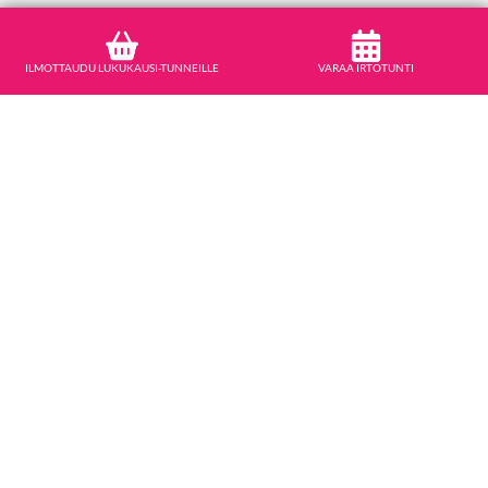
ILMOTTAUDU LUKUKAUSI-TUNNEILLE
VARAA IRTOTUNTI
STUDIO MOVE
Toimisto
Kauppakatu 6A