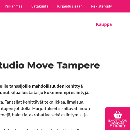
Pirkanmaa
Satakunta
Kirjaudu sisään
Rekisteröidy
Kauppa
Studio Move Tampere
lle tanssijoille mahdollisuuden kehittyä
nut kilpailuista tai jo kokeneempi esiintyjä.
a. Tanssijat kehittävät tekniikkaa, ilmaisua,
tajien johdolla. Harjoitukset sisältävät muun
enejä, balettia, akrobatiaa sekä esiintymis- ja
ILMOTTAUDU
LUKUKAUSI-
TUNNEILLE