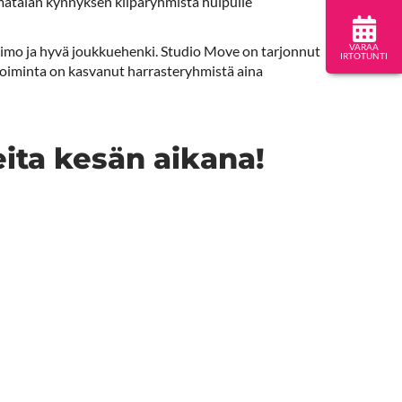
ina matalan kynnyksen kilparyhmistä huipulle
VARAA
imo ja hyvä joukkuehenki. Studio Move on tarjonnut
IRTOTUNTI
toiminta on kasvanut harrasteryhmistä aina
ta kesän aikana!