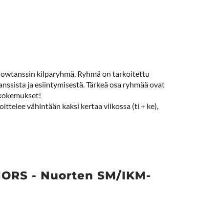
howtanssin kilparyhmä. Ryhmä on tarkoitettu
 tanssista ja esiintymisestä. Tärkeä osa ryhmää ovat
 kokemukset!
telee vähintään kaksi kertaa viikossa (ti + ke),
RS - Nuorten SM/IKM-