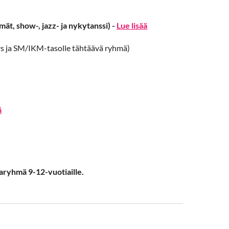
 show-, jazz- ja nykytanssi) -
Lue lisää
ars ja SM/IKM-tasolle tähtäävä ryhmä)
ä
paryhmä 9-12-vuotiaille.