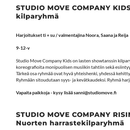
STUDIO MOVE COMPANY KIDS 
kilparyhmä
Harjoitukset ti + su / valmentajina Noora, Saana ja Reija
​​​​​​​9-12-v
Studio Move Company Kids on lasten showtanssin kilparyh
koreografioita monipuolisen musiikin tahtiin sekä esiintyy a
Tärkeä osa ryhmää ovat hyvä yhteishenki, yhdessä kehit
Ryhmään sitoudutaan syys- ja kevätkaudeksi. Ryhmä harjoi
​​​​​​​Vapaita paikkoja - kysy lisää sanni@studiomove.fi
STUDIO MOVE COMPANY RISIN
Nuorten harrastekilparyhmä