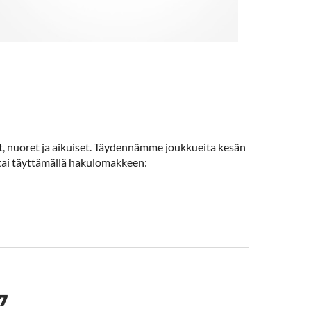
et, nuoret ja aikuiset. Täydennämme joukkueita kesän
 tai täyttämällä hakulomakkeen:
7