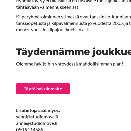
Ryhmiä löytyy eri ikäisille ja eri tasoisille tanssijoille a
tähtäävään valmennukseen asti.
Kilparyhmätoiminnan ytimessä ovat tanssin ilo, kunnianh
tanssiopetusta ja kilpavalmennusta jo vuodesta 2005, ja 
menestyneisiin kilpajoukkueisiin asti.
Täydennämme joukkuei
Olemme hakijoihin yhteydessä mahdollisimman pian!
Täytä hakulomake
Lisätietoja saat myös:
sanni@studiomove.fi
anna@studiomove.fi
050 9114585