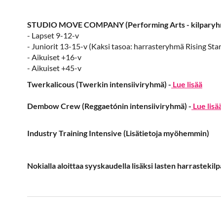
STUDIO MOVE COMPANY (Performing Arts - kilparyhmät,
- Lapset 9-12-v
- Juniorit 13-15-v (Kaksi tasoa: harrasteryhmä Rising St
- Aikuiset +16-v
- Aikuiset +45-v
Twerkalicous (Twerkin intensiiviryhmä) -
Lue lisää
Dembow Crew (Reggaetónin intensiiviryhmä) -
Lue lisä
Industry Training Intensive (Lisätietoja myöhemmin)
Nokialla aloittaa syyskaudella lisäksi lasten harrastekil