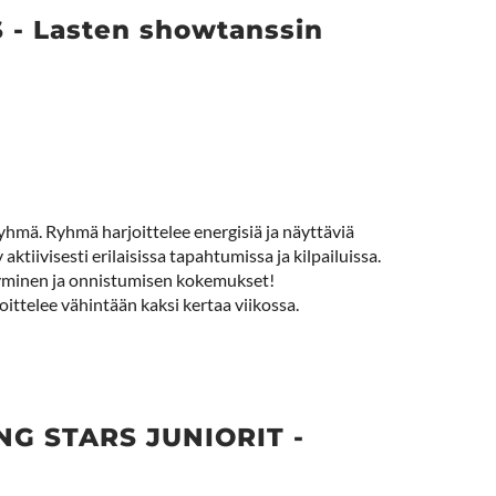
- Lasten showtanssin
mä. Ryhmä harjoittelee energisiä ja näyttäviä
ktiivisesti erilaisissa tapahtumissa ja kilpailuissa.
tyminen ja onnistumisen kokemukset!
ttelee vähintään kaksi kertaa viikossa.
G STARS JUNIORIT -