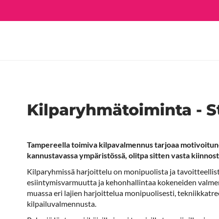
Kilparyhmätoiminta - 
Tampereella toimiva kilpavalmennus tarjoaa motivoitunei
kannustavassa ympäristössä, olitpa sitten vasta kiinnostu
Kilparyhmissä harjoittelu on monipuolista ja tavoitteellist
esiintymisvarmuutta ja kehonhallintaa kokeneiden valmen
muassa eri lajien harjoittelua monipuolisesti, tekniikkatre
kilpailuvalmennusta.