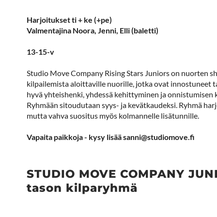
Harjoitukset ti + ke (+pe)
Valmentajina Noora, Jenni, Elli (baletti)
13-15-v
Studio Move Company Rising Stars Juniors on nuorten s
kilpailemista aloittaville nuorille, jotka ovat innostuneet
hyvä yhteishenki, yhdessä kehittyminen ja onnistumisen
Ryhmään sitoudutaan syys- ja kevätkaudeksi. Ryhmä harjoit
mutta vahva suositus myös kolmannelle lisätunnille.
​​​​​​​Vapaita paikkoja - kysy lisää sanni@studiomove.fi
STUDIO MOVE COMPANY JUNIO
tason kilparyhmä