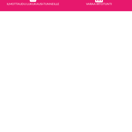
ILMOTTAUDU LUKUKAUSI-TUNNEILLE
VARAA IRTOTUNTI
STUDIO MOVE
Toimisto
Kauppakatu 6A
33210 Tampere, 2.krs.
Ilmottaudu lukukausitunnille