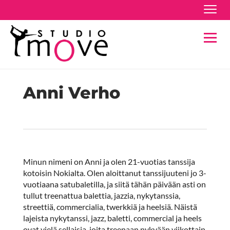
Navig
Navig
Anni Verho
Minun nimeni on Anni ja olen 21-vuotias tanssija
kotoisin Nokialta. Olen aloittanut tanssijuuteni jo 3-
vuotiaana satubaletilla, ja siitä tähän päivään asti on
tullut treenattua balettia, jazzia, nykytanssia,
streettiä, commercialia, twerkkiä ja heelsiä. Näistä
lajeista nykytanssi, jazz, baletti, commercial ja heels
ovat vielä sellaisia, joita treenaan nykyään viikottain