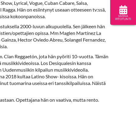
Show, Lyrical, Vogue, Cuban Cabare, Salsa,
 Ragga. Hän on esiintynyt useaan otteeseen tv:ssä,
aisissa kokoonpanoissa.
VARAA
IRTOTUNTI
stuksella 2000-luvun alkupuolella. Sen jälkeen hän
istien/opettajien opissa. Mm Maglen Martínez La
 Gainza, Hector Oviedo Abreu, Solangel Fernandez,
sia.
 Clan Reggaetón, jota hän pyöriti 10-vuotta. Tämän
ä musiikkivideoissa. Los Desiqualesin kanssa
n Uudenmusiikin kilpailun musiikkivideolla.
a 2018 kultaa Latino Show- kisoissa. Hän on
inut tuomarina useissa eri tanssikilpailuissa. Näistä
astaan. Opettajana hän on vaativa, mutta rento.