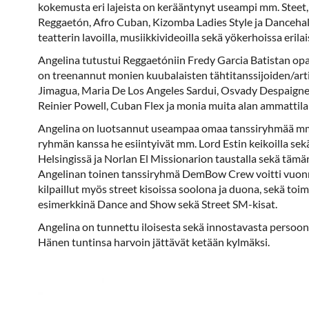
kokemusta eri lajeista on kerääntynyt useampi mm. Steet, 
Reggaetón, Afro Cuban, Kizomba Ladies Style ja Dancehall
teatterin lavoilla, musiikkivideoilla sekä yökerhoissa eril
Angelina tutustui Reggaetóniin Fredy Garcia Batistan opa
on treenannut monien kuubalaisten tähtitanssijoiden/art
Jimagua, Maria De Los Angeles Sardui, Osvady Despaigne
Reinier Powell, Cuban Flex ja monia muita alan ammattilai
Angelina on luotsannut useampaa omaa tanssiryhmää mm.
ryhmän kanssa he esiintyivät mm. Lord Estin keikoilla sek
Helsingissä ja Norlan El Missionarion taustalla sekä tämä
Angelinan toinen tanssiryhmä DemBow Crew voitti vuonn
kilpaillut myös street kisoissa soolona ja duona, sekä toim
esimerkkinä Dance and Show sekä Street SM-kisat.
Angelina on tunnettu iloisesta sekä innostavasta persoon
Hänen tuntinsa harvoin jättävät ketään kylmäksi.