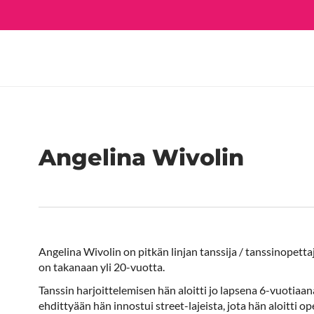
Angelina Wivolin
Angelina Wivolin on pitkän linjan tanssija / tanssinopett
on takanaan yli 20-vuotta.
Tanssin harjoittelemisen hän aloitti jo lapsena 6-vuotiaana 
ehdittyään hän innostui street-lajeista, jota hän aloitti o