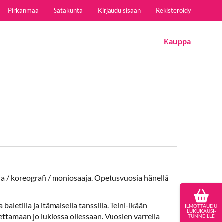
Pirkanmaa
Satakunta
Kirjaudu sisään
Rekisteröidy
Kauppa
aja / koreografi / moniosaaja. Opetusvuosia hänellä
baletilla ja itämaisella tanssilla. Teini-ikään
ILMOTTAUDU
LUKUKAUSI-
pettamaan jo lukiossa ollessaan. Vuosien varrella
TUNNEILLE