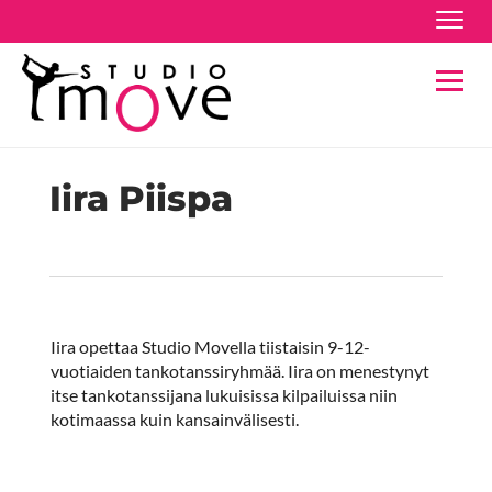
Navig
Navig
Iira Piispa
Iira opettaa Studio Movella tiistaisin 9-12-
vuotiaiden tankotanssiryhmää. Iira on menestynyt
itse tankotanssijana lukuisissa kilpailuissa niin
kotimaassa kuin kansainvälisesti.