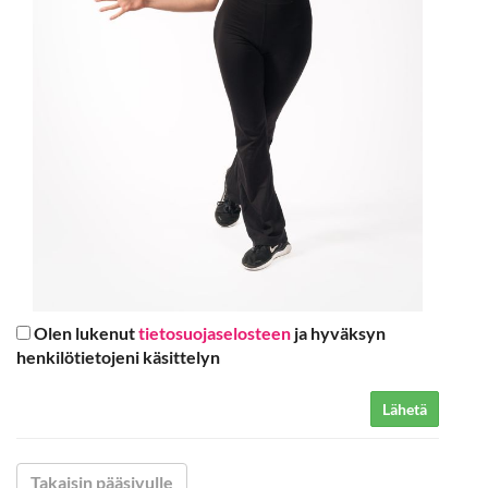
Olen lukenut
tietosuojaselosteen
ja hyväksyn
henkilötietojeni käsittelyn
Lähetä
Takaisin pääsivulle