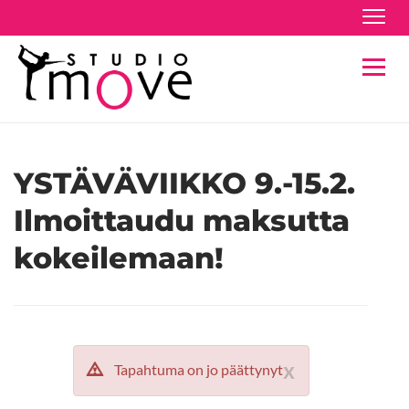
Navig
Navig
YSTÄVÄVIIKKO 9.-15.2.
Ilmoittaudu maksutta
kokeilemaan!
x
Tapahtuma on jo päättynyt