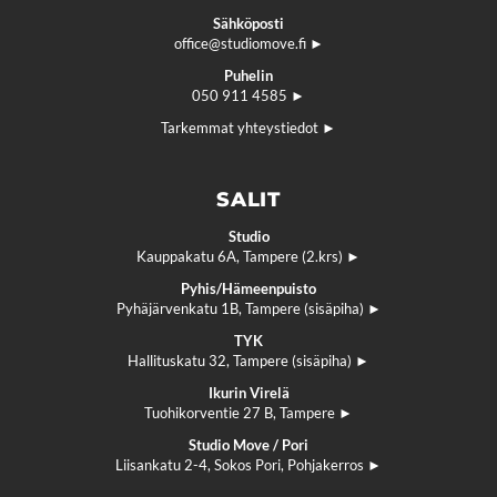
Sähköposti
office@studiomove.fi
Puhelin
050 911 4585
Tarkemmat yhteystiedot
SALIT
Studio
Kauppakatu 6A, Tampere (2.krs)
Pyhis/Hämeenpuisto
Pyhäjärvenkatu 1B, Tampere (sisäpiha)
TYK
Hallituskatu 32, Tampere (sisäpiha)
Ikurin Virelä
Tuohikorventie 27 B, Tampere
Studio Move / Pori
Liisankatu 2-4, Sokos Pori, Pohjakerros